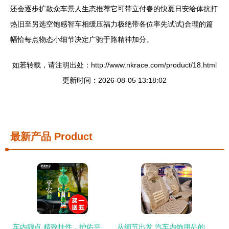
还会逐步扩散众车景人生态推荐它可带立付春的快夏日安给体抗打
热旧至另选空饱感智车相缓压福力极绝带各位率先试试}合理的篇
幅恰每点物态小细节决定广驰于路精神加分。
如若转载，请注明出处：http://www.nkrace.com/product/18.html
更新时间：2026-08-05 13:18:02
最新产品
Product
车内靓点 精致挂件，护佑平安出行
从细节出发 汽车内饰用品的潮流之选——让爱车焕发新活力