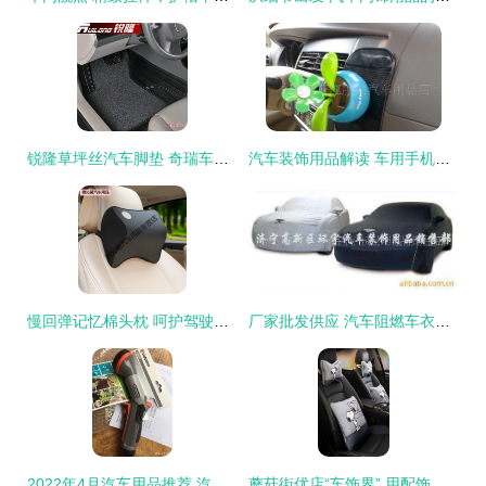
锐隆草坪丝汽车脚垫 奇瑞车主的热门之选
汽车装饰用品解读 车用手机防滑垫的功能与选择指南
慢回弹记忆棉头枕 呵护驾驶者颈部健康的智慧之选
厂家批发供应 汽车阻燃车衣车罩——迷彩车衣量车订做，一车一款精心呵护
2022年4月汽车用品推荐,汽车内饰用品装饰用品车载用品等超详细推荐指南,看完不迷路
蘑菇街优店“车饰界” 用配饰点亮座驾，迎h秋冬happy盛典