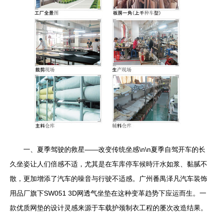
一、夏季驾驶的救星——改变传统坐感\n\n夏季自驾开车的长
久坐姿让人们倍感不适，尤其是在车库停车候時汗水如浆、黏腻不
散，更加增添了汽车的噪音与行驶不适感。广州番禺泽凡汽车装饰
用品厂旗下SW051 3D网透气坐垫在这种变革趋势下应运而生。一
款优质网垫的设计灵感来源于车载护颈制衣工程的屡次改造结果。